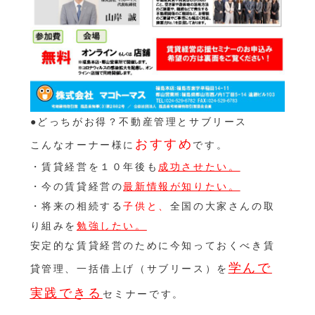
●どっちがお得？不動産管理とサブリース
おすすめ
こんなオーナー様に
です。
・賃貸経営を１０年後も
成功させたい。
・今の賃貸経営の
最新情報が知りたい。
・将来の相続する
子供と、
全国の大家さんの取
り組みを
勉強したい。
安定的な賃貸経営のために今知っておくべき賃
学んで
貸管理、一括借上げ（サブリース）を
実践できる
セミナーです。